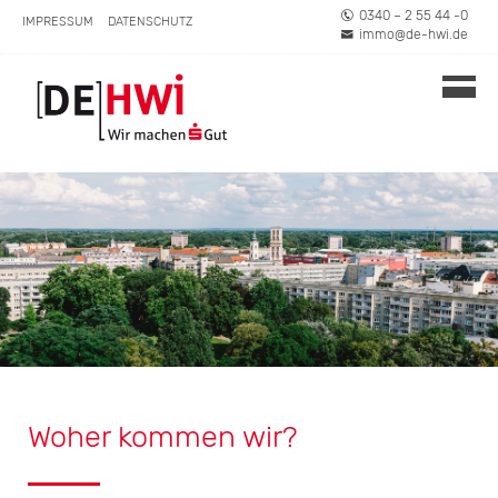
0340 – 2 55 44 -0
IMPRESSUM
DATENSCHUTZ
immo@de-hwi.de
Woher kommen wir?