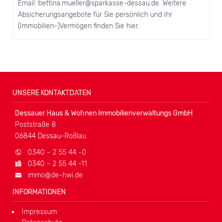
Email: bettina.mueller@sparkasse-dessau.de. Weitere
Absicherungsangebote für Sie persönlich und Ihr
(Immobilien-)Vermögen finden Sie hier.
UNSERE KONTAKTDATEN
Dessauer Haus & Wohnen Immobilienverwaltungs GmbH
Poststraße 8
06844 Dessau-Roßlau
0340 – 2 55 44 -0
0340 – 2 55 44 -11
immo@de-hwi.de
INFORMATIONEN
Impressum